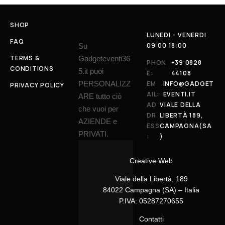
SHOP
LUNEDI - VENERDI
FAQ
09:00 18:00
Su
TERMS &
Gadgeteventi36
PHON
+39 0828
CONDITIONS
5.it puoi
E:
44108
PERSONALIZZ
EM
INFO@GADGET
PRIVACY POLICY
AIL:
EVENTI.IT
ARE tutto ciò
AD
VIALE DELLA
che vuoi per
DR
LIBERTÀ 189,
AZIENDE e
ESS
CAMPAGNA(SA
PRIVATI.
:
)
Creative Web
Viale della Libertà, 189
84022 Campagna (SA) – Italia
P.IVA: 05287270655
Contatti