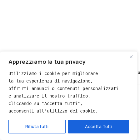
QUICK VIEW
Apprezziamo la tua privacy
COPPIA DI FELPE
Set Coppia Di Felpe Famiglia Natale Rosse Maglie Natalizie Pe
Utilizziamo i cookie per migliorare 
la tua esperienza di navigazione, 
€
45.90
Quick view
offrirti annunci o contenuti personalizzati 
e analizzare il nostro traffico. 
Add to Wishlist
Cliccando su "Accetta tutti", 
Quick view
acconsenti all'utilizzo dei cookie.
Hai bisogno di aiuto?
Rifiuta tutti
Accetta Tutti