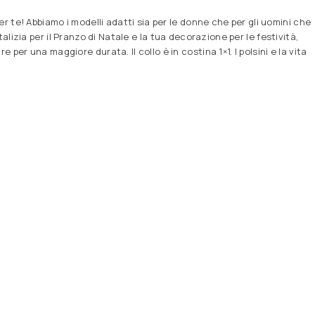
r te! Abbiamo i modelli adatti sia per le donne che per gli uomini che
talizia per il Pranzo di Natale e la tua decorazione per le festività,
r una maggiore durata. Il collo è in costina 1×1. I polsini e la vita