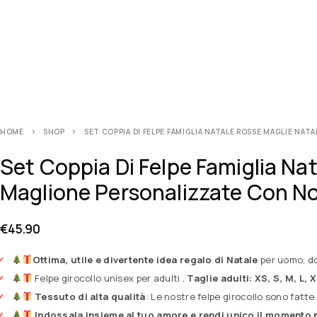
HOME
SHOP
SET COPPIA DI FELPE FAMIGLIA NATALE ROSSE MAGLIE NA
Set Coppia Di Felpe Famiglia Na
Maglione Personalizzate Con 
€
45.90
Ottima, utile e divertente idea regalo di Natale
per uomo, do
Felpe girocollo unisex per adulti .
Taglie adulti: XS, S, M, L, 
Tessuto di alta qualità
: Le nostre felpe girocollo sono fatte 
Indossala insieme al tuo amore e rendi unico il momento p