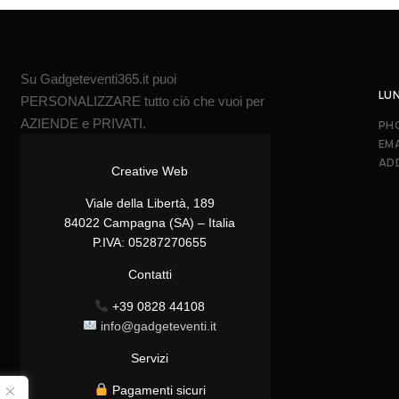
Su Gadgeteventi365.it puoi
LUN
PERSONALIZZARE tutto ciò che vuoi per
AZIENDE e PRIVATI.
PH
EMA
AD
Creative Web
Viale della Libertà, 189
84022 Campagna (SA) – Italia
P.IVA: 05287270655
Contatti
+39 0828 44108
info@gadgeteventi.it
Servizi
Pagamenti sicuri