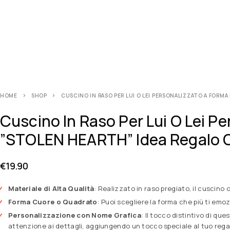
HOME
SHOP
CUSCINO IN RASO PER LUI O LEI PERSONALIZZATO A FOR
Cuscino In Raso Per Lui O Lei P
”STOLEN HEARTH” Idea Regalo Or
€
19.90
Materiale di Alta Qualità
: Realizzato in raso pregiato, il cuscin
Forma Cuore o Quadrato
: Puoi scegliere la forma che più ti em
Personalizzazione con Nome Grafica
: Il tocco distintivo di qu
attenzione ai dettagli, aggiungendo un tocco speciale al tuo rega