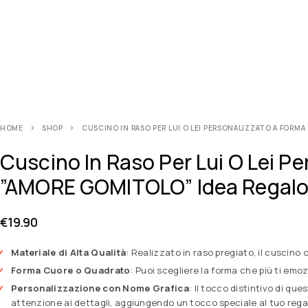
HOME
SHOP
CUSCINO IN RASO PER LUI O LEI PERSONALIZZATO A FOR
Cuscino In Raso Per Lui O Lei P
”AMORE GOMITOLO” Idea Regalo 
€
19.90
Materiale di Alta Qualità
: Realizzato in raso pregiato, il cuscin
Forma Cuore o Quadrato
: Puoi scegliere la forma che più ti em
Personalizzazione con Nome Grafica
: Il tocco distintivo di qu
attenzione ai dettagli, aggiungendo un tocco speciale al tuo rega