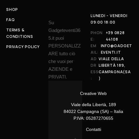
SHOP
LUNEDI - VENERDI
FAQ
09:00 18:00
Su
TERMS &
Gadgeteventi36
PHON
+39 0828
CONDITIONS
5.it puoi
E:
44108
PERSONALIZZ
EM
INFO@GADGET
PRIVACY POLICY
AIL:
EVENTI.IT
ARE tutto ciò
AD
VIALE DELLA
che vuoi per
DR
LIBERTÀ 189,
AZIENDE e
ESS
CAMPAGNA(SA
PRIVATI.
:
)
Creative Web
Viale della Libertà, 189
84022 Campagna (SA) – Italia
P.IVA: 05287270655
Contatti