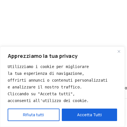
Apprezziamo la tua privacy
Utilizziamo i cookie per migliorare 
QUICK VIEW
la tua esperienza di navigazione, 
PELUCHE PERSONALIZZATI
offrirti annunci o contenuti personalizzati 
e analizzare il nostro traffico. 
Morbido Peluche Pig Personalizzato Con Foto E Testo – Pupazzo
Cliccando su "Accetta tutti", 
€
18.90
acconsenti all'utilizzo dei cookie.
Quick view
Hai bisogno di aiuto?
Add to Wishlist
Rifiuta tutti
Accetta Tutti
Quick view