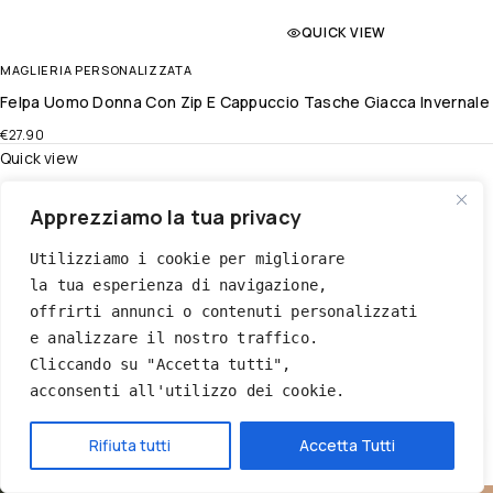
QUICK VIEW
MAGLIERIA PERSONALIZZATA
Felpa Uomo Donna Con Zip E Cappuccio Tasche Giacca Invernale 
€
27.90
Quick view
Add to Wishlist
Apprezziamo la tua privacy
Quick view
Utilizziamo i cookie per migliorare 
la tua esperienza di navigazione, 
offrirti annunci o contenuti personalizzati 
e analizzare il nostro traffico. 
Cliccando su "Accetta tutti", 
acconsenti all'utilizzo dei cookie.
Hai bisogno di aiuto?
Rifiuta tutti
Accetta Tutti