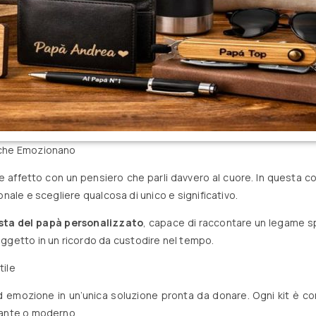
i che Emozionano
 affetto con un pensiero che parli davvero al cuore. In questa co
onale e scegliere qualcosa di unico e significativo.
sta del papà personalizzato
, capace di raccontare un legame s
getto in un ricordo da custodire nel tempo.
tile
ed emozione in un’unica soluzione pronta da donare. Ogni kit è co
egante o moderno.