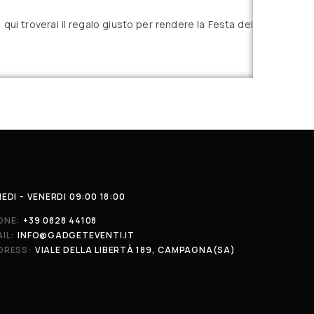
ui troverai il regalo giusto per rendere la Festa del
EDI - VENERDI 09:00 18:00
ONE:
+39 0828 44108
IL:
INFO@GADGETEVENTI.IT
DRESS:
VIALE DELLA LIBERTÀ 189, CAMPAGNA(SA)