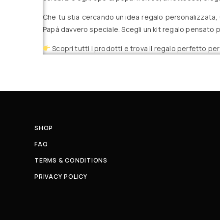
Che tu stia cercando un’idea regalo personalizzata, 
Papà davvero speciale. Scegli un kit regalo pensato p
Scopri tutti i prodotti e trova il regalo perfetto per 
SHOP
FAQ
TERMS & CONDITIONS
PRIVACY POLICY