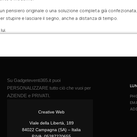
un pensiero originale o una soluzione completa già confezionata, q
er stupire e lasciare il segno, anche a distanza di tempo.
lui.
Su Gadgeteventi365.it puoi
LUN
PERSONALIZZARE tutto ciò che vuoi per
AZIENDE e PRIVATI.
PH
EMA
AD
Creative Web
Viale della Libertà, 189
84022 Campagna (SA) – Italia
P.IVA: 05287270655