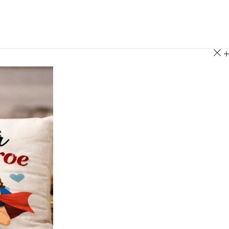
A T-SHIRT PADRE-
COPPIA TAPPETINO +
CRAVATTA PAPÀ
FIGLIO
BOCCALE