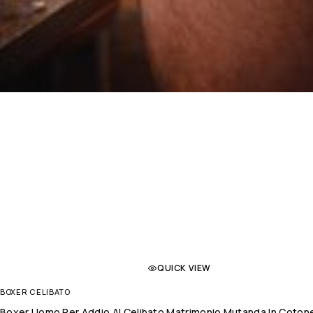
QUICK VIEW
BOXER CELIBATO
Boxer Uomo Per Addio Al Celibato Matrimonio Mutanda In Coton