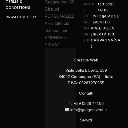
TERMS &
Gadgeteventi36
PHON
+39 0828
CONDITIONS
5.it puoi
E:
44108
PERSONALIZZ
EM
INFO@GADGET
PRIVACY POLICY
AIL:
EVENTI.IT
ARE tutto ciò
AD
VIALE DELLA
che vuoi per
DR
LIBERTÀ 189,
AZIENDE e
ESS
CAMPAGNA(SA
PRIVATI.
:
)
Creative Web
Viale della Libertà, 189
84022 Campagna (SA) – Italia
P.IVA: 05287270655
Contatti
+39 0828 44108
info@gadgeteventi.it
Servizi