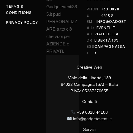
TERMS &
Gadgeteventi36
PHON
+39 0828
CONDITIONS
5.it puoi
E:
44108
PERSONALIZZ
EM
INFO@GADGET
PRIVACY POLICY
AIL:
EVENTI.IT
ARE tutto ciò
AD
VIALE DELLA
che vuoi per
DR
LIBERTÀ 189,
AZIENDE e
ESS
CAMPAGNA(SA
PRIVATI.
:
)
Creative Web
Viale della Libertà, 189
84022 Campagna (SA) – Italia
P.IVA: 05287270655
Contatti
+39 0828 44108
info@gadgeteventi.it
Servizi