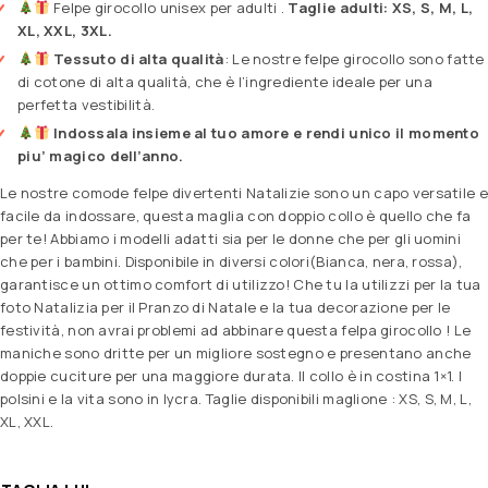
Felpe girocollo unisex per adulti .
Taglie adulti: XS, S, M, L,
XL, XXL, 3XL.
Tessuto di alta qualità
: Le nostre felpe girocollo sono fatte
di cotone di alta qualità, che è l’ingrediente ideale per una
perfetta vestibilità.
Indossala insieme al tuo amore e rendi unico il momento
piu’ magico dell’anno.
Le nostre comode felpe divertenti Natalizie sono un capo versatile e
facile da indossare, questa maglia con doppio collo è quello che fa
per te! Abbiamo i modelli adatti sia per le donne che per gli uomini
che per i bambini. Disponibile in diversi colori(Bianca, nera, rossa),
garantisce un ottimo comfort di utilizzo! Che tu la utilizzi per la tua
foto Natalizia per il Pranzo di Natale e la tua decorazione per le
festività, non avrai problemi ad abbinare questa felpa girocollo ! Le
maniche sono dritte per un migliore sostegno e presentano anche
doppie cuciture per una maggiore durata. Il collo è in costina 1×1. I
polsini e la vita sono in lycra. Taglie disponibili maglione : XS, S, M, L,
XL, XXL.