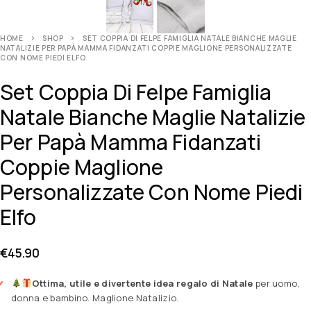
HOME
SHOP
SET COPPIA DI FELPE FAMIGLIA NATALE BIANCHE MAGLIE
NATALIZIE PER PAPÀ MAMMA FIDANZATI COPPIE MAGLIONE PERSONALIZZATE
CON NOME PIEDI ELFO
Set Coppia Di Felpe Famiglia
Natale Bianche Maglie Natalizie
Per Papà Mamma Fidanzati
Coppie Maglione
Personalizzate Con Nome Piedi
Elfo
€
45.90
Ottima, utile e divertente idea regalo di Natale
per uomo,
donna e bambino. Maglione Natalizio.