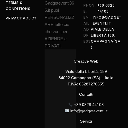
TERMS &
Gadgeteventi36
PHON
+39 0828
CONDITIONS
5.it puoi
E:
44108
PERSONALIZZ
EM
INFO@GADGET
PRIVACY POLICY
AIL:
EVENTI.IT
ARE tutto ciò
AD
VIALE DELLA
che vuoi per
DR
LIBERTÀ 189,
AZIENDE e
ESS
CAMPAGNA(SA
PRIVATI.
:
)
Creative Web
Viale della Libertà, 189
84022 Campagna (SA) – Italia
P.IVA: 05287270655
Contatti
+39 0828 44108
info@gadgeteventi.it
Servizi