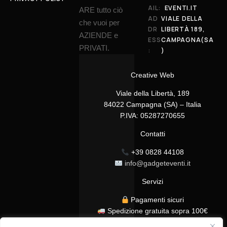
AIL:
EVENTI.IT
ARE tutto ciò
AD
VIALE DELLA
che vuoi per
DR
LIBERTÀ 189,
AZIENDE e
ESS
CAMPAGNA(SA
PRIVATI.
:
)
Creative Web
Viale della Libertà, 189
84022 Campagna (SA) – Italia
P.IVA: 05287270655
Contatti
+39 0828 44108
info@gadgeteventi.it
Servizi
Pagamenti sicuri
Spedizione gratuita sopra 100€
Consegna in 24/48h