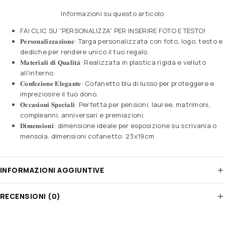
Informazioni su questo articolo
FAI CLIC SU ”PERSONALIZZA” PER INSERIRE FOTO E TESTO!
𝐏𝐞𝐫𝐬𝐨𝐧𝐚𝐥𝐢𝐳𝐳𝐚𝐳𝐢𝐨𝐧𝐞: Targa personalizzata con foto, logo, testo e
dediche per rendere unico il tuo regalo.
𝐌𝐚𝐭𝐞𝐫𝐢𝐚𝐥𝐢 𝐝𝐢 𝐐𝐮𝐚𝐥𝐢𝐭𝐚̀: Realizzata in plastica rigida e velluto
all’interno
𝐂𝐨𝐧𝐟𝐞𝐳𝐢𝐨𝐧𝐞 𝐄𝐥𝐞𝐠𝐚𝐧𝐭𝐞: Cofanetto blu di lusso per proteggere e
impreziosire il tuo dono.
𝐎𝐜𝐜𝐚𝐬𝐢𝐨𝐧𝐢 𝐒𝐩𝐞𝐜𝐢𝐚𝐥𝐢: Perfetta per pensioni, lauree, matrimoni,
compleanni, anniversari e premiazioni.
𝐃𝐢𝐦𝐞𝐧𝐬𝐢𝐨𝐧𝐢: dimensione ideale per esposizione su scrivania o
mensola. dimensioni cofanetto: 23x19cm
INFORMAZIONI AGGIUNTIVE
RECENSIONI (0)