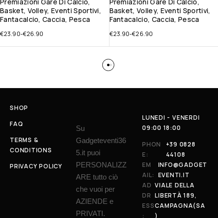
Premiazioni Gare Di Calcio,
Premiazioni Gare Di Calcio,
Basket, Volley, Eventi Sportivi,
Basket, Volley, Eventi Sportivi,
Fantacalcio, Caccia, Pesca
Fantacalcio, Caccia, Pesca
€
23.90
-
€
26.90
€
23.90
-
€
26.90
SHOP
LUNEDI - VENERDI
FAQ
09:00 18:00
Su
TERMS &
Gadgeteventi36
PHON
+39 0828
CONDITIONS
5.it puoi
E:
44108
PERSONALIZZ
EM
INFO@GADGET
PRIVACY POLICY
AIL:
EVENTI.IT
ARE tutto ciò
AD
VIALE DELLA
che vuoi per
DR
LIBERTÀ 189,
AZIENDE e
ESS
CAMPAGNA(SA
PRIVATI.
:
)