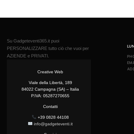
Su Gadgeteventi365.it puoi
LUN
PERSONALIZZARE tutto ciò che vuoi per
AZIENDE e PRIVATI.
PH
EMA
AD
Creative Web
Viale della Libertà, 189
84022 Campagna (SA) – Italia
P.IVA: 05287270655
Contatti
+39 0828 44108
info@gadgeteventi.it