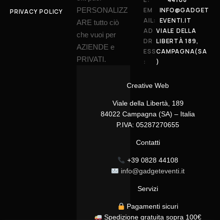
PERSONALIZZ
EM
INFO@GADGET
PRIVACY POLICY
AIL:
EVENTI.IT
ARE tutto ciò
AD
VIALE DELLA
che vuoi per
DR
LIBERTÀ 189,
AZIENDE e
ESS
CAMPAGNA(SA
PRIVATI.
:
)
Creative Web
Viale della Libertà, 189
84022 Campagna (SA) – Italia
P.IVA: 05287270655
Contatti
+39 0828 44108
info@gadgeteventi.it
Servizi
Pagamenti sicuri
Spedizione gratuita sopra 100€