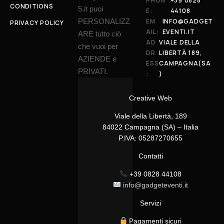
PHON
+39 0828
CONDITIONS
5.it puoi
E:
44108
PERSONALIZZ
EM
INFO@GADGET
PRIVACY POLICY
AIL:
EVENTI.IT
ARE tutto ciò
AD
VIALE DELLA
che vuoi per
DR
LIBERTÀ 189,
AZIENDE e
ESS
CAMPAGNA(SA
PRIVATI.
:
)
Creative Web
Viale della Libertà, 189
84022 Campagna (SA) – Italia
P.IVA: 05287270655
Contatti
+39 0828 44108
info@gadgeteventi.it
Servizi
Pagamenti sicuri