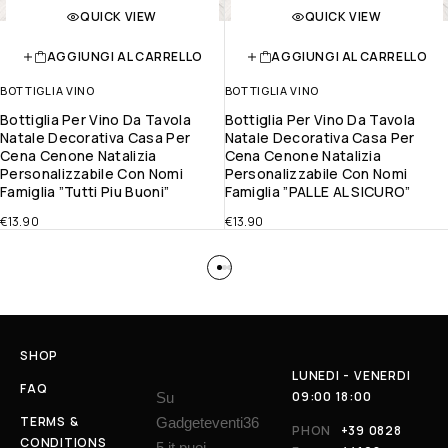
QUICK VIEW
QUICK VIEW
AGGIUNGI AL CARRELLO
AGGIUNGI AL CARRELLO
BOTTIGLIA VINO
BOTTIGLIA VINO
Bottiglia Per Vino Da Tavola
Bottiglia Per Vino Da Tavola
Natale Decorativa Casa Per
Natale Decorativa Casa Per
Cena Cenone Natalizia
Cena Cenone Natalizia
Personalizzabile Con Nomi
Personalizzabile Con Nomi
Famiglia ”tutti Piu Buoni”
Famiglia ”PALLE AL SICURO”
€
13.90
€
13.90
SHOP
LUNEDI - VENERDI
FAQ
09:00 18:00
Su
TERMS &
Gadgeteventi36
PHON
+39 0828
CONDITIONS
5.it puoi