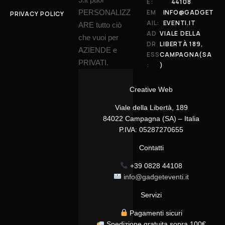
E:
44108
PERSONALIZZ
EM
INFO@GADGET
PRIVACY POLICY
AIL:
EVENTI.IT
ARE tutto ciò
AD
VIALE DELLA
che vuoi per
DR
LIBERTÀ 189,
AZIENDE e
ESS
CAMPAGNA(SA
PRIVATI.
:
)
Creative Web
Viale della Libertà, 189
84022 Campagna (SA) – Italia
P.IVA: 05287270655
Contatti
+39 0828 44108
info@gadgeteventi.it
Servizi
Pagamenti sicuri
Spedizione gratuita sopra 100€