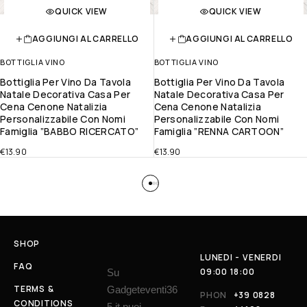
QUICK VIEW
QUICK VIEW
AGGIUNGI AL CARRELLO
AGGIUNGI AL CARRELLO
BOTTIGLIA VINO
BOTTIGLIA VINO
Bottiglia Per Vino Da Tavola
Bottiglia Per Vino Da Tavola
Natale Decorativa Casa Per
Natale Decorativa Casa Per
Cena Cenone Natalizia
Cena Cenone Natalizia
Personalizzabile Con Nomi
Personalizzabile Con Nomi
Famiglia ”BABBO RICERCATO”
Famiglia ”RENNA CARTOON”
€
13.90
€
13.90
SHOP
LUNEDI - VENERDI
FAQ
09:00 18:00
Su
TERMS &
Gadgeteventi36
PHON
+39 0828
CONDITIONS
5.it puoi