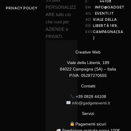
E:
44108
PERSONALIZZ
EM
INFO@GADGET
PRIVACY POLICY
AIL:
EVENTI.IT
ARE tutto ciò
AD
VIALE DELLA
che vuoi per
DR
LIBERTÀ 189,
AZIENDE e
ESS
CAMPAGNA(SA
PRIVATI.
:
)
Creative Web
Viale della Libertà, 189
84022 Campagna (SA) – Italia
P.IVA: 05287270655
Contatti
+39 0828 44108
info@gadgeteventi.it
Servizi
Pagamenti sicuri
Spedizione gratuita sopra 100€