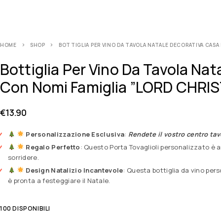
HOME
SHOP
BOTTIGLIA PER VINO DA TAVOLA NATALE DECORATIVA CASA
Bottiglia Per Vino Da Tavola Na
Con Nomi Famiglia ”LORD CHRI
€
13.90
Personalizzazione Esclusiva
:
Rendete il vostro centro tav
Regalo Perfetto
: Questo Porta Tovaglioli personalizzato è
sorridere.
Design Natalizio Incantevole
: Questa bottiglia da vino per
è pronta a festeggiare il Natale.
100 DISPONIBILI