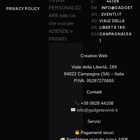
E:
44108
PERSONALIZZ
EM
INFO@GADGET
PRIVACY POLICY
AIL:
EVENTI.IT
ARE tutto ciò
AD
VIALE DELLA
che vuoi per
DR
LIBERTÀ 189,
AZIENDE e
ESS
CAMPAGNA(SA
PRIVATI.
:
)
Creative Web
Viale della Libertà, 189
84022 Campagna (SA) – Italia
P.IVA: 05287270655
Contatti
+39 0828 44108
info@gadgeteventi.it
Servizi
Pagamenti sicuri
Spedizione gratuita sopra 100€