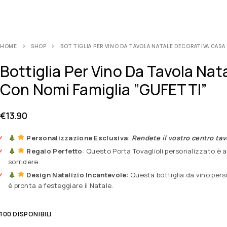
HOME
SHOP
BOTTIGLIA PER VINO DA TAVOLA NATALE DECORATIVA CASA
Bottiglia Per Vino Da Tavola Na
Con Nomi Famiglia ”GUFETTI”
€
13.90
Personalizzazione Esclusiva
:
Rendete il vostro centro tav
Regalo Perfetto
: Questo Porta Tovaglioli personalizzato è
sorridere.
Design Natalizio Incantevole
: Questa bottiglia da vino per
è pronta a festeggiare il Natale.
100 DISPONIBILI