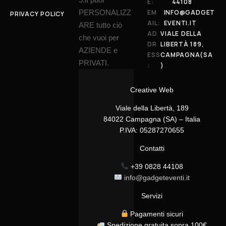
E:
44108
PERSONALIZZ
EM
INFO@GADGET
PRIVACY POLICY
AIL:
EVENTI.IT
ARE tutto ciò
AD
VIALE DELLA
che vuoi per
DR
LIBERTÀ 189,
AZIENDE e
ESS
CAMPAGNA(SA
PRIVATI.
:
)
Creative Web
Viale della Libertà, 189
84022 Campagna (SA) – Italia
P.IVA: 05287270655
Contatti
+39 0828 44108
info@gadgeteventi.it
Servizi
Pagamenti sicuri
Spedizione gratuita sopra 100€