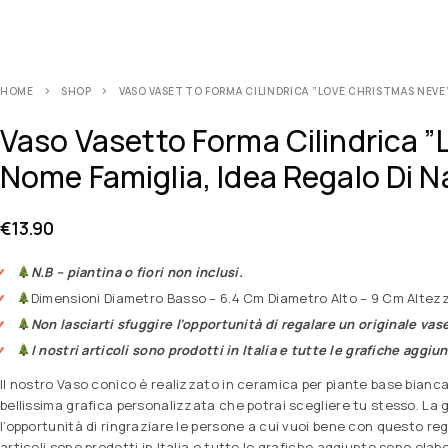
HOME
SHOP
VASO VASETTO FORMA CILINDRICA ”LOVE CHRISTMAS NEVE”
Vaso Vasetto Forma Cilindrica ”
Nome Famiglia, Idea Regalo Di N
€
13.90
N.B – piantina o fiori non inclusi.
Dimensioni Diametro Basso – 6.4 Cm Diametro Alto – 9 Cm Altezz
Non lasciarti sfuggire l’opportunità di regalare un originale vas
I nostri articoli sono prodotti in Italia e tutte le grafiche aggi
Il nostro Vaso conico è realizzato in ceramica per piante base bianca
bellissima grafica personalizzata che potrai scegliere tu stesso. La 
l’opportunità di ringraziare le persone a cui vuoi bene con questo re
articoli sono prodotti in Italia e tutte le grafiche aggiunte sono ela