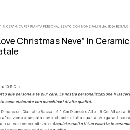
 IN CERAMICA PER PIANTA PERSONALIZZATO CON NOME FAMIGLIA, IDEA REGALO 
Love Christmas Neve” In Ceramic
atale
a: 10.5 Cm .
etto alle persone a te piu’ care. La nostra personalizzazione li lasce
unte sono elaborate con macchinari di alta qualità.
 Dimensioni Diametro Basso – 6.4 Cm Diametro Alto – 9 Cm Altezza: 10.5
grafica viene stampata con inchiostri di alta qualità che garantiscon
galo unico e personalizzato.
Acquista subito il tuo vasetto in ceramic
borate con macchinari di alta qualità