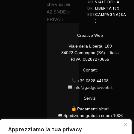
AD
VIALE DELLA
che vuoi per
DR
LIBERTÀ 189,
AZIENDE e
ESS
CAMPAGNA(SA
PRIVATI.
:
)
Creative Web
Viale della Libertà, 189
84022 Campagna (SA) – Italia
P.IVA: 05287270655
Contatti
+39 0828 44108
info@gadgeteventi.it
Servizi
Pagamenti sicuri
Spedizione gratuita sopra 100€
Consegna in 24/48h
Apprezziamo la tua privacy
Assistenza clienti dedicata