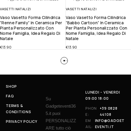
VASETTI NATALIZI
VASETTI NATALIZI
Vaso Vasetto Forma Cilindrica
Vaso Vasetto Forma Cilindrica
”Renne Family” In Ceramica Per
”Babbo Cartoon” In Ceramica
Pianta Personalizzato Con
Per Pianta Personalizzato Con
Nome Famiglia, Idea Regalo Di
Nome Famiglia, Idea Regalo Di
Natale
Natale
€
13.90
€
13.90
SHOP
LUNEDI - VENERDI
FAQ
09:00 18:00
Su
TERMS &
Gadgeteventi36
PHON
+39 0828
CONDITIONS
5.it puoi
E:
44108
PERSONALIZZ
EM
INFO@GADGET
PRIVACY POLICY
AIL:
EVENTI.IT
ARE tutto ciò