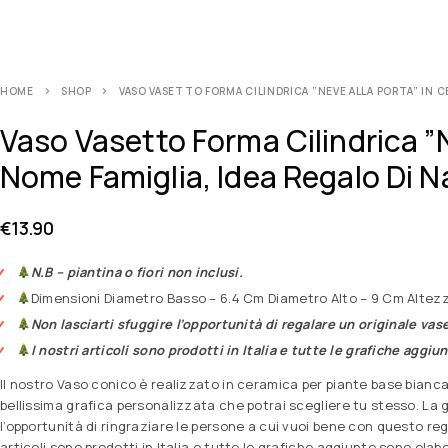
HOME
SHOP
VASO VASETTO FORMA CILINDRICA ”NEVE ALLA PORTA” IN 
Vaso Vasetto Forma Cilindrica 
Nome Famiglia, Idea Regalo Di N
€
13.90
N.B – piantina o fiori non inclusi.
Dimensioni Diametro Basso – 6.4 Cm Diametro Alto – 9 Cm Altezz
Non lasciarti sfuggire l’opportunità di regalare un originale vas
I nostri articoli sono prodotti in Italia e tutte le grafiche aggi
Il nostro Vaso conico è realizzato in ceramica per piante base bianca
bellissima grafica personalizzata che potrai scegliere tu stesso. La 
l’opportunità di ringraziare le persone a cui vuoi bene con questo re
articoli sono prodotti in Italia e tutte le grafiche aggiunte sono ela