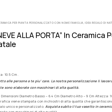
CERAMICA PER PIANTA PERSONALIZZATO CON NOME FAMIGLIA, IDEA REGALO DI NA
”NEVE ALLA PORTA” In Ceramica P
atale
a: 10.5 Cm .
etto alle persone a te piu’ care. La nostra personalizzazione li lasce
unte sono elaborate con macchinari di alta qualità.
 Dimensioni Diametro Basso – 6.4 Cm Diametro Alto – 9 Cm Altezza: 10.5
grafica viene stampata con inchiostri di alta qualità che garantiscon
galo unico e personalizzato.
Acquista subito il tuo vasetto in ceramic
borate con macchinari di alta qualità