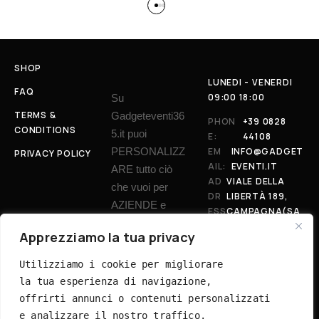
SHOP
LUNEDI - VENERDI
FAQ
09:00 18:00
Su
TERMS &
Gadgeteventi36
PHON
+39 0828
CONDITIONS
5.it puoi
E:
44108
PERSONALIZZ
EM
INFO@GADGET
PRIVACY POLICY
AIL:
EVENTI.IT
ARE tutto ciò
AD
VIALE DELLA
che vuoi per
DR
LIBERTÀ 189,
AZIENDE e
ESS
CAMPAGNA(SA
PRIVATI.
:
)
Apprezziamo la tua privacy
Creative Web
Utilizziamo i cookie per migliorare 
la tua esperienza di navigazione, 
Viale della Libertà, 189
offrirti annunci o contenuti personalizzati 
84022 Campagna (SA) – Italia
e analizzare il nostro traffico. 
P.IVA: 05287270655