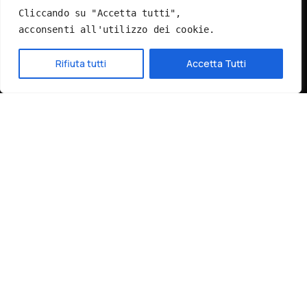
Cliccando su "Accetta tutti", 
Contatti
acconsenti all'utilizzo dei cookie.
+39 0828 44108
Hai bisogno di aiuto?
Rifiuta tutti
Accetta Tutti
info@gadgeteventi.it
Servizi
Pagamenti sicuri
Spedizione gratuita sopra 100€
Consegna in 24/48h
Assistenza clienti dedicata
Tutti i prezzi sono IVA inclusa
© 2026 GadgetEventi365.it - Tutti i diritti riservati