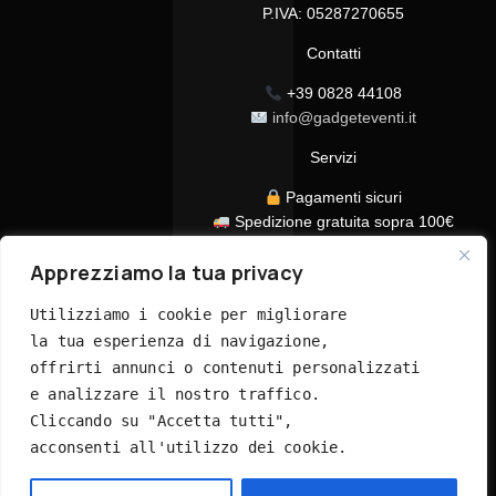
P.IVA: 05287270655
Contatti
+39 0828 44108
info@gadgeteventi.it
Servizi
Pagamenti sicuri
Spedizione gratuita sopra 100€
Consegna in 24/48h
Apprezziamo la tua privacy
Assistenza clienti dedicata
Tutti i prezzi sono IVA inclusa
Utilizziamo i cookie per migliorare 
la tua esperienza di navigazione, 
offrirti annunci o contenuti personalizzati 
e analizzare il nostro traffico. 
Cliccando su "Accetta tutti", 
acconsenti all'utilizzo dei cookie.
© 2026 GadgetEventi365.it - Tutti i diritti riservati
Hai bisogno di aiuto?