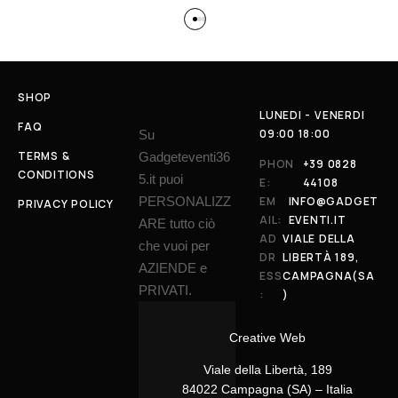
SHOP
LUNEDI - VENERDI
FAQ
09:00 18:00
Su
TERMS &
Gadgeteventi36
PHON
+39 0828
CONDITIONS
5.it puoi
E:
44108
PERSONALIZZ
EM
INFO@GADGET
PRIVACY POLICY
AIL:
EVENTI.IT
ARE tutto ciò
AD
VIALE DELLA
che vuoi per
DR
LIBERTÀ 189,
AZIENDE e
ESS
CAMPAGNA(SA
PRIVATI.
:
)
Creative Web
Viale della Libertà, 189
84022 Campagna (SA) – Italia