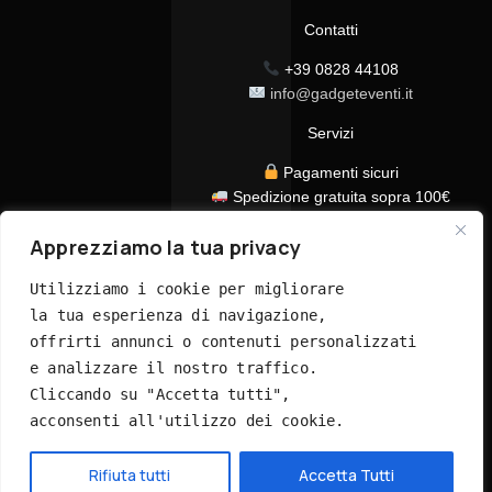
Contatti
+39 0828 44108
info@gadgeteventi.it
Servizi
Pagamenti sicuri
Spedizione gratuita sopra 100€
Consegna in 24/48h
Apprezziamo la tua privacy
Assistenza clienti dedicata
Tutti i prezzi sono IVA inclusa
Utilizziamo i cookie per migliorare 
la tua esperienza di navigazione, 
offrirti annunci o contenuti personalizzati 
e analizzare il nostro traffico. 
Cliccando su "Accetta tutti", 
acconsenti all'utilizzo dei cookie.
© 2026 GadgetEventi365.it - Tutti i diritti riservati
Hai bisogno di aiuto?
Rifiuta tutti
Accetta Tutti