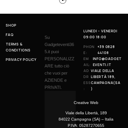
SHOP
LUNEDI - VENERDI
FAQ
09:00 18:00
Su
TERMS &
Gadgeteventi36
PHON
+39 0828
CONDITIONS
5.it puoi
E:
44108
PERSONALIZZ
EM
INFO@GADGET
PRIVACY POLICY
AIL:
EVENTI.IT
ARE tutto ciò
AD
VIALE DELLA
che vuoi per
DR
LIBERTÀ 189,
AZIENDE e
ESS
CAMPAGNA(SA
PRIVATI.
:
)
Creative Web
Viale della Libertà, 189
84022 Campagna (SA) – Italia
P.IVA: 05287270655