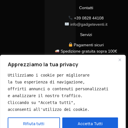
Contatti
+39 0828 44108
info@gadgeteventi.it
Servizi
Pagamenti sicuri
Spedizione gratuita sopra 100€
Consegna in 24/48h
Apprezziamo la tua privacy
Assistenza clienti dedicata
Tutti i prezzi sono IVA inclusa
Utilizziamo i cookie per migliorare 
la tua esperienza di navigazione, 
offrirti annunci o contenuti personalizzati 
e analizzare il nostro traffico. 
Cliccando su "Accetta tutti", 
acconsenti all'utilizzo dei cookie.
© 2026 GadgetEventi365.it - Tutti i diritti riservati
Hai bisogno di aiuto?
Rifiuta tutti
Accetta Tutti