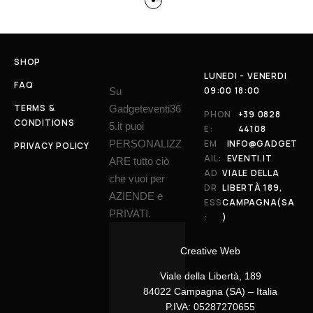
SHOP
LUNEDI - VENERDI
FAQ
09:00 18:00
Su
TERMS &
Gadgeteventi36
PHON
+39 0828
CONDITIONS
5.it puoi
E:
44108
PERSONALIZZ
EM
INFO@GADGET
PRIVACY POLICY
AIL:
EVENTI.IT
ARE tutto ciò
AD
VIALE DELLA
che vuoi per
DR
LIBERTÀ 189,
AZIENDE e
ESS
CAMPAGNA(SA
PRIVATI.
:
)
Creative Web
Viale della Libertà, 189
84022 Campagna (SA) – Italia
P.IVA: 05287270655