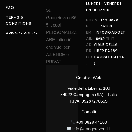
LUNEDI - VENERDI
FAQ
09:00 18:00
Su
TERMS &
Gadgeteventi36
PHON
+39 0828
CONDITIONS
5.it puoi
E:
44108
PERSONALIZZ
EM
INFO@GADGET
PRIVACY POLICY
AIL:
EVENTI.IT
ARE tutto ciò
AD
VIALE DELLA
che vuoi per
DR
LIBERTÀ 189,
AZIENDE e
ESS
CAMPAGNA(SA
PRIVATI.
:
)
Creative Web
Viale della Libertà, 189
84022 Campagna (SA) – Italia
P.IVA: 05287270655
Contatti
+39 0828 44108
info@gadgeteventi.it