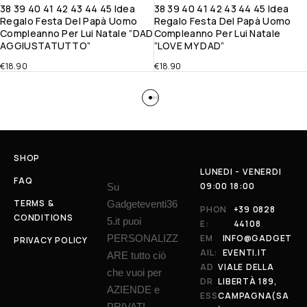
38 39 40 41 42 43 44 45 Idea
38 39 40 41 42 43 44 45 Idea
Regalo Festa Del Papà Uomo
Regalo Festa Del Papà Uomo
Compleanno Per Lui Natale ”DAD
Compleanno Per Lui Natale
AGGIUSTATUTTO”
”LOVE MY DAD”
€
18.90
€
18.90
SHOP
LUNEDI - VENERDI
FAQ
09:00 18:00
Su
TERMS &
Gadgeteventi36
PHON
+39 0828
CONDITIONS
5.it puoi
E:
44108
PERSONALIZZ
EM
INFO@GADGET
PRIVACY POLICY
AIL:
EVENTI.IT
ARE tutto ciò
AD
VIALE DELLA
che vuoi per
DR
LIBERTÀ 189,
AZIENDE e
ESS
CAMPAGNA(SA
PRIVATI.