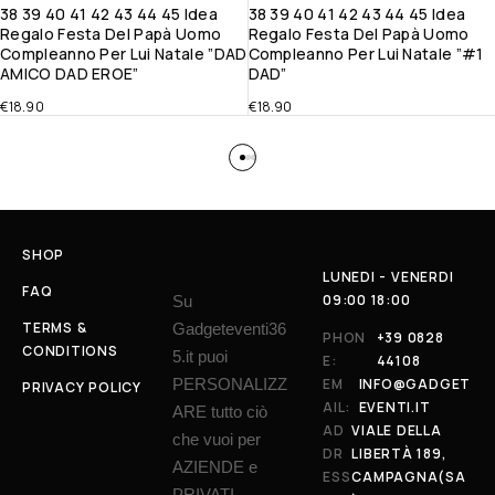
38 39 40 41 42 43 44 45 Idea
38 39 40 41 42 43 44 45 Idea
Regalo Festa Del Papà Uomo
Regalo Festa Del Papà Uomo
Compleanno Per Lui Natale ”DAD
Compleanno Per Lui Natale ”#1
AMICO DAD EROE”
DAD”
€
18.90
€
18.90
SHOP
LUNEDI - VENERDI
FAQ
09:00 18:00
Su
TERMS &
Gadgeteventi36
PHON
+39 0828
CONDITIONS
5.it puoi
E:
44108
PERSONALIZZ
EM
INFO@GADGET
PRIVACY POLICY
AIL:
EVENTI.IT
ARE tutto ciò
AD
VIALE DELLA
che vuoi per
DR
LIBERTÀ 189,
AZIENDE e
ESS
CAMPAGNA(SA
PRIVATI.