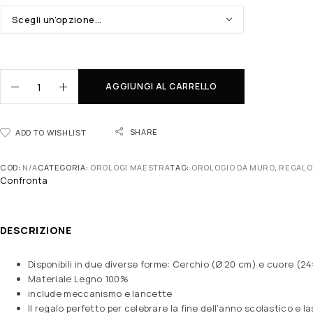
AGGIUNGI AL CARRELLO
SHARE
ADD TO WISHLIST
COD:
N/A
CATEGORIA:
OROLOGI MAESTRA
TAG:
OROLOGIO DA MURO
,
REGALO
Confronta
DESCRIZIONE
Disponibili in due diverse forme: Cerchio (Ø 20 cm) e cuore (2
Materiale Legno 100%
include meccanismo e lancette
Il regalo perfetto per celebrare la fine dell’anno scolastico e 