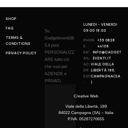
SHOP
LUNEDI - VENERDI
FAQ
09:00 18:00
Su
TERMS &
Gadgeteventi36
PHON
+39 0828
CONDITIONS
5.it puoi
E:
44108
PERSONALIZZ
EM
INFO@GADGET
PRIVACY POLICY
AIL:
EVENTI.IT
ARE tutto ciò
AD
VIALE DELLA
che vuoi per
DR
LIBERTÀ 189,
AZIENDE e
ESS
CAMPAGNA(SA
PRIVATI.
:
)
Creative Web
Viale della Libertà, 189
84022 Campagna (SA) – Italia
P.IVA: 05287270655