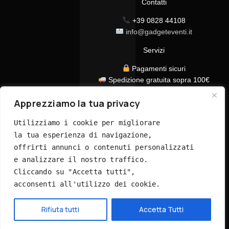
Contatti
+39 0828 44108
info@gadgeteventi.it
Servizi
Pagamenti sicuri
Spedizione gratuita sopra 100€
Consegna in 24/48h
Apprezziamo la tua privacy
Assistenza clienti dedicata
Tutti i prezzi sono IVA inclusa
Utilizziamo i cookie per migliorare 
la tua esperienza di navigazione, 
offrirti annunci o contenuti personalizzati 
e analizzare il nostro traffico. 
Cliccando su "Accetta tutti", 
acconsenti all'utilizzo dei cookie.
© 2026 GadgetEventi365.it - Tutti i diritti riservati
Hai bisogno di aiuto?
Rifiuta tutti
Accetta Tutti