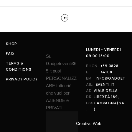
SHOP
LUNEDI - VENERDI
FAQ
09:00 18:00
Su
TERMS &
Gadgeteventi36
PHON
+39 0828
CONDITIONS
5.it puoi
E:
44108
PERSONALIZZ
EM
INFO@GADGET
PRIVACY POLICY
AIL:
EVENTI.IT
ARE tutto ciò
AD
VIALE DELLA
che vuoi per
DR
LIBERTÀ 189,
AZIENDE e
ESS
CAMPAGNA(SA
PRIVATI.
:
)
Creative Web