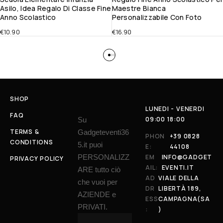
Asilo, Idea Regalo Di Classe Fine
Maestre Bianca
Anno Scolastico
Personalizzabile Con Foto
€
10.90
€
16.90
SHOP
LUNEDI - VENERDI
FAQ
09:00 18:00
Su
TERMS &
Gadgeteventi36
PHON
+39 0828
CONDITIONS
5.it puoi
E:
44108
PERSONALIZZ
EM
INFO@GADGET
PRIVACY POLICY
AIL:
EVENTI.IT
ARE tutto ciò
AD
VIALE DELLA
che vuoi per
DR
LIBERTÀ 189,
AZIENDE e
ESS
CAMPAGNA(SA
PRIVATI.
:
)