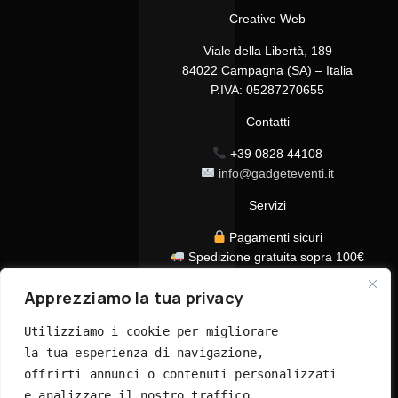
Creative Web
Viale della Libertà, 189
84022 Campagna (SA) – Italia
P.IVA: 05287270655
Contatti
+39 0828 44108
info@gadgeteventi.it
Servizi
Pagamenti sicuri
Spedizione gratuita sopra 100€
Consegna in 24/48h
Apprezziamo la tua privacy
Assistenza clienti dedicata
Tutti i prezzi sono IVA inclusa
Utilizziamo i cookie per migliorare 
la tua esperienza di navigazione, 
offrirti annunci o contenuti personalizzati 
e analizzare il nostro traffico. 