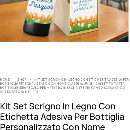
HOME
SHOP
KIT SET SCRIGNO IN LEGNO CON ETICHETTA ADESIVA PER
BOTTIGLIA PERSONALIZZATO CON NOME CLASSE ALUNNI – CASSETTA PORTA
BOTTIGLIE IDEA REGALO PER MAESTRO INSEGNANTE FINE ANNO SCOLASTICO
ATTESTATO DI MERITO
Kit Set Scrigno In Legno Con
Etichetta Adesiva Per Bottiglia
Personalizzato Con Nome