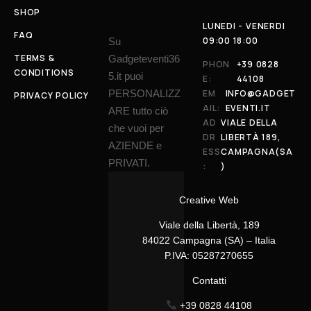
SHOP
LUNEDI - VENERDI
FAQ
09:00 18:00
Su
TERMS &
Gadgeteventi36
PHON
+39 0828
CONDITIONS
5.it puoi
E:
44108
PERSONALIZZ
EM
INFO@GADGET
PRIVACY POLICY
AIL:
EVENTI.IT
ARE tutto ciò
AD
VIALE DELLA
che vuoi per
DR
LIBERTÀ 189,
AZIENDE e
ESS
CAMPAGNA(SA
PRIVATI.
:
)
Creative Web
Viale della Libertà, 189
84022 Campagna (SA) – Italia
P.IVA: 05287270655
Contatti
+39 0828 44108