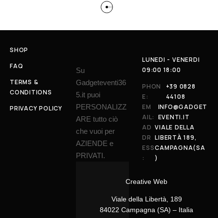
SHOP
LUNEDI - VENERDI
FAQ
09:00 18:00
Su
TERMS &
Gadgeteventi36
PHON
+39 0828
CONDITIONS
5.it puoi
E:
44108
PERSONALIZZ
EM
INFO@GADGET
PRIVACY POLICY
AIL:
EVENTI.IT
ARE tutto ciò
AD
VIALE DELLA
che vuoi per
DR
LIBERTÀ 189,
AZIENDE e
ESS
CAMPAGNA(SA
PRIVATI.
:
)
Creative Web
Viale della Libertà, 189
84022 Campagna (SA) – Italia