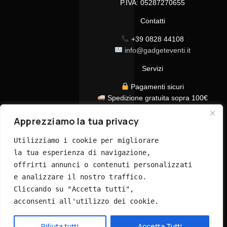
P.IVA: 05287270655
Contatti
+39 0828 44108
info@gadgeteventi.it
Servizi
Pagamenti sicuri
Spedizione gratuita sopra 100€
Consegna in 24/48h
Apprezziamo la tua privacy
Assistenza clienti dedicata
Tutti i prezzi sono IVA inclusa
Utilizziamo i cookie per migliorare 
la tua esperienza di navigazione, 
offrirti annunci o contenuti personalizzati 
e analizzare il nostro traffico. 
Cliccando su "Accetta tutti", 
acconsenti all'utilizzo dei cookie.
© 2026 GadgetEventi365.it - Tutti i diritti riservati
Hai bisogno di aiuto?
Rifiuta tutti
Accetta Tutti