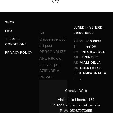
SHOP
LUNEDI - VENERDI
FAQ
09:00 18:00
Su
TERMS &
Gadgeteventi36
PHON
+39 0828
CONDITIONS
5.it puoi
E:
44108
PERSONALIZZ
EM
INFO@GADGET
PRIVACY POLICY
AIL:
EVENTI.IT
ARE tutto ciò
AD
VIALE DELLA
che vuoi per
DR
LIBERTÀ 189,
AZIENDE e
ESS
CAMPAGNA(SA
PRIVATI.
:
)
Creative Web
Viale della Libertà, 189
84022 Campagna (SA) – Italia
P.IVA: 05287270655