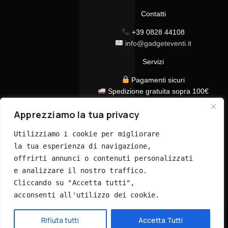
Contatti
+39 0828 44108
info@gadgeteventi.it
Servizi
Pagamenti sicuri
Spedizione gratuita sopra 100€
Consegna in 24/48h
Apprezziamo la tua privacy
Assistenza clienti dedicata
Tutti i prezzi sono IVA inclusa
Utilizziamo i cookie per migliorare 
la tua esperienza di navigazione, 
offrirti annunci o contenuti personalizzati 
e analizzare il nostro traffico. 
Cliccando su "Accetta tutti", 
acconsenti all'utilizzo dei cookie.
© 2026 GadgetEventi365.it - Tutti i diritti riservati
Hai bisogno di aiuto?
Rifiuta tutti
Accetta Tutti