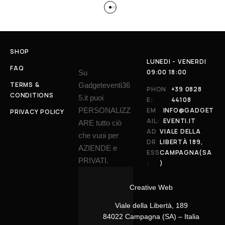
SHOP
LUNEDI - VENERDI
FAQ
09:00 18:00
Su
TERMS &
Gadgeteventi36
PHON
+39 0828
CONDITIONS
5.it puoi
E:
44108
PERSONALIZZ
EM
INFO@GADGET
PRIVACY POLICY
AIL:
EVENTI.IT
ARE tutto ciò
AD
VIALE DELLA
che vuoi per
DR
LIBERTÀ 189,
AZIENDE e
ESS
CAMPAGNA(SA
PRIVATI.
:
)
Creative Web
Viale della Libertà, 189
84022 Campagna (SA) – Italia