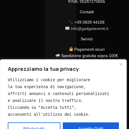
P.IVA: 05287270655
Contatti
+39 0828 44108
info@gadgeteventi.it
Servizi
Pagamenti sicuri
Spedizione gratuita sopra 100€
Consegna in 24/48h
Apprezziamo la tua privacy
Assistenza clienti dedicata
Tutti i prezzi sono IVA inclusa
Utilizziamo i cookie per migliorare 
la tua esperienza di navigazione, 
offrirti annunci o contenuti personalizzati 
e analizzare il nostro traffico. 
Cliccando su "Accetta tutti", 
acconsenti all'utilizzo dei cookie.
© 2026 GadgetEventi365.it - Tutti i diritti riservati
Hai bisogno di aiuto?
Rifiuta tutti
Accetta Tutti