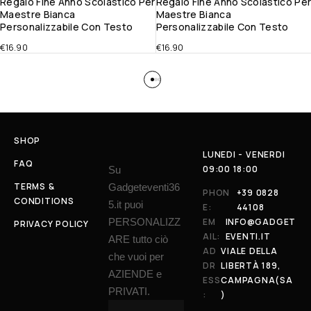
Regalo Fine Anno Scolastico Per
Regalo Fine Anno Scolastico Pe
Maestre Bianca
Maestre Bianca
Personalizzabile Con Testo
Personalizzabile Con Testo
€
16.90
€
16.90
SHOP
LUNEDI - VENERDI
FAQ
09:00 18:00
Su
TERMS &
Gadgeteventi36
PHON
+39 0828
CONDITIONS
5.it puoi
E:
44108
PERSONALIZZ
EM
INFO@GADGET
PRIVACY POLICY
AIL:
EVENTI.IT
ARE tutto ciò
AD
VIALE DELLA
che vuoi per
DR
LIBERTÀ 189,
AZIENDE e
ESS
CAMPAGNA(SA
PRIVATI.
:
)