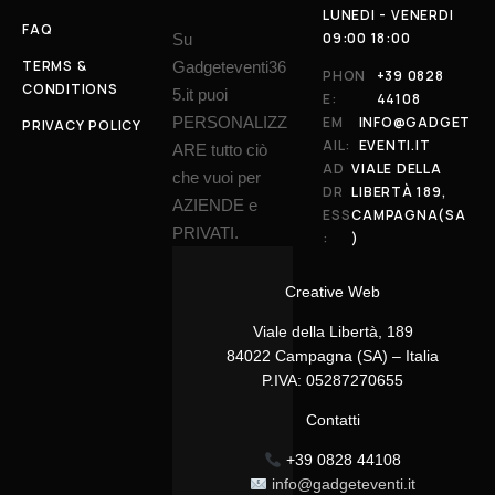
LUNEDI - VENERDI
FAQ
09:00 18:00
Su
TERMS &
Gadgeteventi36
PHON
+39 0828
CONDITIONS
5.it puoi
E:
44108
PERSONALIZZ
EM
INFO@GADGET
PRIVACY POLICY
AIL:
EVENTI.IT
ARE tutto ciò
AD
VIALE DELLA
che vuoi per
DR
LIBERTÀ 189,
AZIENDE e
ESS
CAMPAGNA(SA
PRIVATI.
:
)
Creative Web
Viale della Libertà, 189
84022 Campagna (SA) – Italia
P.IVA: 05287270655
Contatti
+39 0828 44108
info@gadgeteventi.it