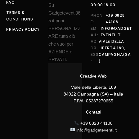
FAQ
09:00 18:00
Su
TERMS &
Gadgeteventi36
PHON
+39 0828
CONDITIONS
5.it puoi
E:
44108
PERSONALIZZ
EM
INFO@GADGET
PRIVACY POLICY
AIL:
EVENTI.IT
ARE tutto ciò
AD
VIALE DELLA
che vuoi per
DR
LIBERTÀ 189,
AZIENDE e
ESS
CAMPAGNA(SA
PRIVATI.
:
)
Creative Web
Viale della Libertà, 189
84022 Campagna (SA) – Italia
P.IVA: 05287270655
Contatti
+39 0828 44108
info@gadgeteventi.it