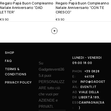
Regalo Papà Buon Compleanno
Regalo Papà Buon Compleanno
Natale Anniversario ”DAD
Natale Anniversario ”CON TE
LETTER”
CRESCO”
€
9.90
€
9.90
SHOP
LUNEDI - VENERDI
FAQ
09:00 18:00
Su
TERMS &
Gadgeteventi36
PHON
+39 0828
CONDITIONS
5.it puoi
E:
44108
PERSONALIZZ
EM
INFO@GADGET
PRIVACY POLICY
AIL:
EVENTI.IT
ARE tutto ciò
AD
VIALE DELLA
che vuoi per
DR
LIBERTÀ 189,
AZIENDE e
ESS
CAMPAGNA(SA
PRIVATI.
:
)