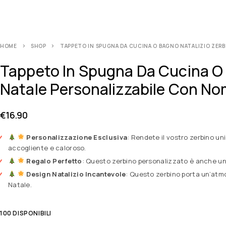
HOME
SHOP
TAPPETO IN SPUGNA DA CUCINA O BAGNO NATALIZIO ZERBI
Tappeto In Spugna Da Cucina O B
Natale Personalizzabile Con No
€
16.90
Personalizzazione Esclusiva
: Rendete il vostro zerbino un
accogliente e caloroso.
Regalo Perfetto
: Questo zerbino personalizzato è anche un
Design Natalizio Incantevole
: Questo zerbino porta un’atmo
Natale.
100 DISPONIBILI