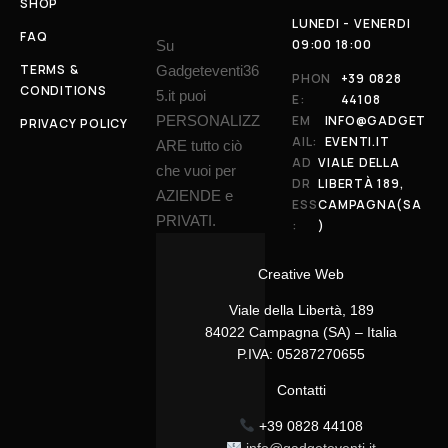
SHOP
LUNEDI - VENERDI
FAQ
09:00 18:00
Su
TERMS &
Gadgeteventi36
PHON
+39 0828
CONDITIONS
5.it puoi
E:
44108
PERSONALIZZ
EM
INFO@GADGET
PRIVACY POLICY
AIL:
EVENTI.IT
ARE tutto ciò
AD
VIALE DELLA
che vuoi per
DR
LIBERTÀ 189,
AZIENDE e
ESS
CAMPAGNA(SA
PRIVATI.
:
)
Creative Web
Viale della Libertà, 189
84022 Campagna (SA) – Italia
P.IVA: 05287270655
Contatti
+39 0828 44108
info@gadgeteventi.it