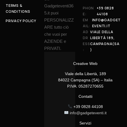
TERMS &
Gadgeteventi36
PHON
+39 0828
CONDITIONS
5.it puoi
E:
44108
PERSONALIZZ
EM
INFO@GADGET
PRIVACY POLICY
AIL:
EVENTI.IT
ARE tutto ciò
AD
VIALE DELLA
che vuoi per
DR
LIBERTÀ 189,
AZIENDE e
ESS
CAMPAGNA(SA
PRIVATI.
:
)
Creative Web
Viale della Libertà, 189
84022 Campagna (SA) – Italia
P.IVA: 05287270655
Contatti
+39 0828 44108
info@gadgeteventi.it
Servizi